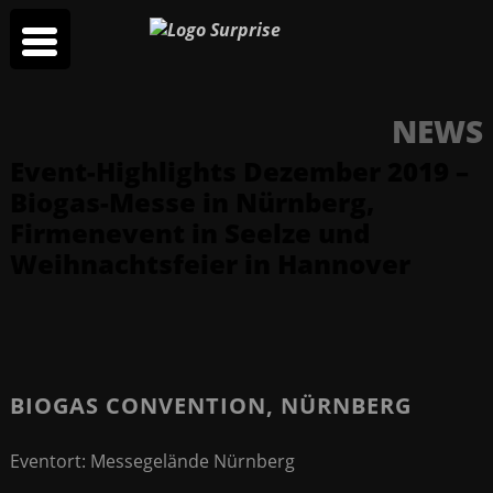
NEWS
Event-Highlights Dezember 2019 –
Biogas-Messe in Nürnberg,
Firmenevent in Seelze und
Weihnachtsfeier in Hannover
BIOGAS CONVENTION, NÜRNBERG
Eventort: Messegelände Nürnberg