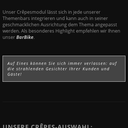
Unser Crêpesmodul lässt sich in jede unserer
Themenbars integrieren und kann auch in seiner
geschmacklichen Ausrichtung dem Thema angepasst
werden. Als besonderes Highlight empfehlen wir Ihnen
unser
BarBike
.
Auf Eines können Sie sich immer verlassen: auf
die strahlenden Gesichter Ihrer Kunden und
Gäste!
UNSERE CRÊPES-AUSWAHL: